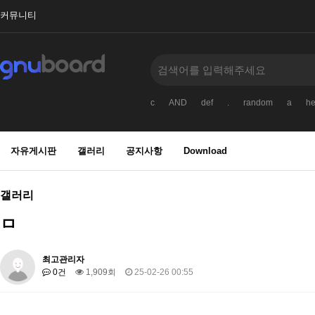
커뮤니티
c
AND
def
.
random
a
he
자유게시판
갤러리
공지사항
Download
갤러리
ㅁ
최고관리자
0건
1,909회
25-02-26 00:55