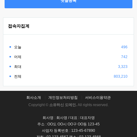
댓글등록
접속자집계
오늘
496
어제
742
최대
3,323
전체
803,210
회사소개
개인정보처리방침
서비스이용약관
Copyright ©
소유하신 도메인.
All rights reserved.
회사명 : 회사명 / 대표 : 대표자명
주소 : OO도 OO시 OO구 OO동 123-45
사업자 등록번호 : 123-45-67890