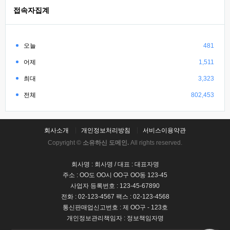
접속자집계
오늘
481
어제
1,511
최대
3,323
전체
802,453
회사소개
개인정보처리방침
서비스이용약관
Copyright ©
소유하신 도메인.
All rights reserved.
회사명 : 회사명 / 대표 : 대표자명
주소 : OO도 OO시 OO구 OO동 123-45
사업자 등록번호 : 123-45-67890
전화 : 02-123-4567 팩스 : 02-123-4568
통신판매업신고번호 : 제 OO구 - 123호
개인정보관리책임자 : 정보책임자명