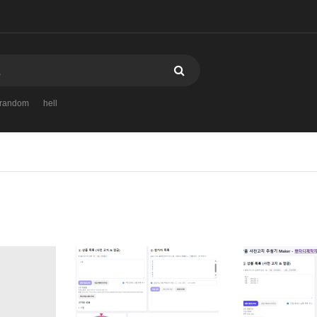
random
hell