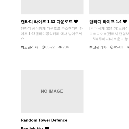
랜타디 라이즈 1.63 다운로드
랜타디 라이즈 1.4
랜타디 공식카페 다운로드 주소랜다티 라
!ㅈㄱ 삭제 (트리거)보창
이즈 1.63랜타디공식카페 에서 받아주세
ㅁㄹㄷㅇㄹ(판매시 랜덤보
요
드&복주머니)​새로운 기능을
최고관리자
05-22
734
최고관리자
05-03
NO IMAGE
Random Tower Defence
English Ver.