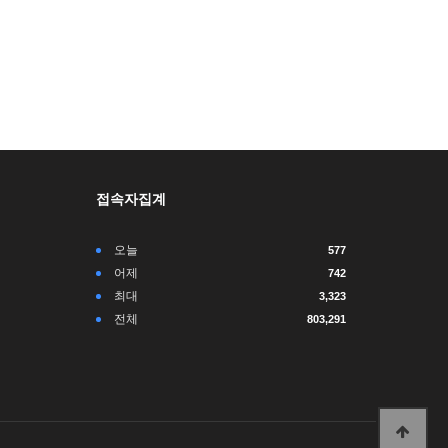
접속자집계
오늘
577
어제
742
최대
3,323
전체
803,291