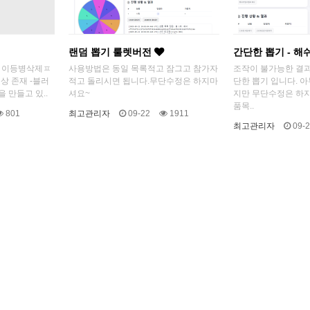
랜덤 뽑기 룰렛버전
간단한 뽑기 - 
이 이등병삭제ㅍ
사용방법은 동일 목록적고 잠그고 참가자
조작이 불가능한 결과
상 존재 -블러
적고 돌리시면 됩니다.무단수정은 하지마
단한 뽑기 입니다. 
 만들고 있..
셔요~
지만 무단수정은 하
품목..
801
최고관리자
09-22
1911
최고관리자
09-2