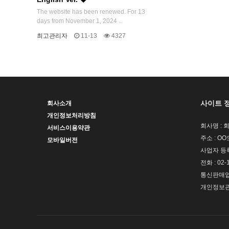
The website has been renewed. For 13
days from November 1, 2024 ..
최고관리자
11-13
4327
사이트 
회사소개
개인정보처리방침
회사명 : 
서비스이용약관
주소 : OO
모바일버전
사업자 등록번
전화 : 02-
통신판매업신
개인정보관