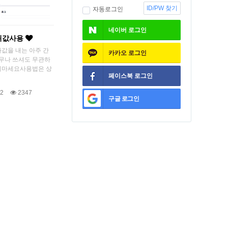
ID/PW 찾기
자동로그인
네이버
로그인
해쉬값사용
값을 내는 아주 간
카카오
로그인
아무나 쓰셔도 무관하
지마세요사용법은 상
페이스북
로그인
2
2347
구글
로그인