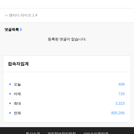
랜타디 라이즈 1.4
댓글목록
0
등록된 댓글이 없습니다.
접속자집계
오늘
406
어제
720
최대
3,323
전체
805,266
회사소개
개인정보처리방침
서비스이용약관