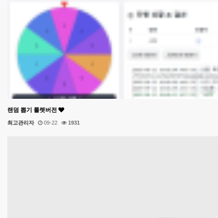
랜덤 뽑기 룰렛버전
최고관리자
09-22
1931