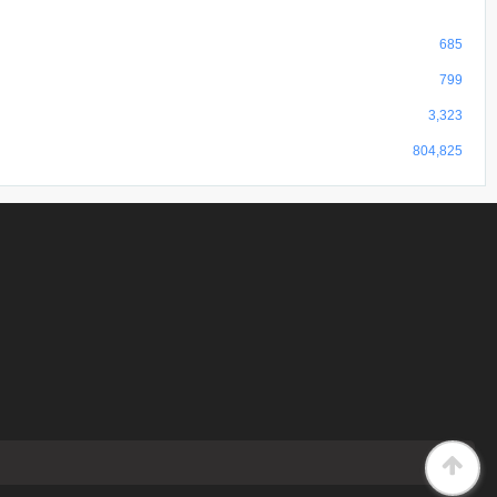
685
799
3,323
804,825