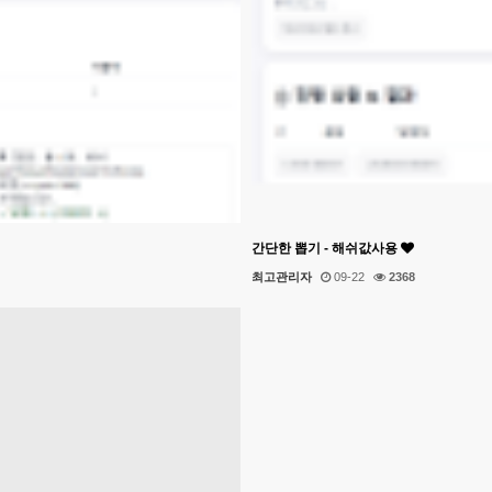
간단한 뽑기 - 해쉬값사용
최고관리자
09-22
2368