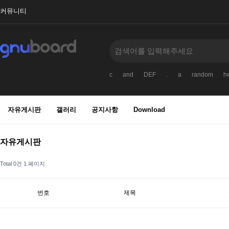
커뮤니티
c
and
DEF
.
a
random
he
자유게시판
갤러리
공지사항
Download
자유게시판
Total 0건
1 페이지
번호
제목